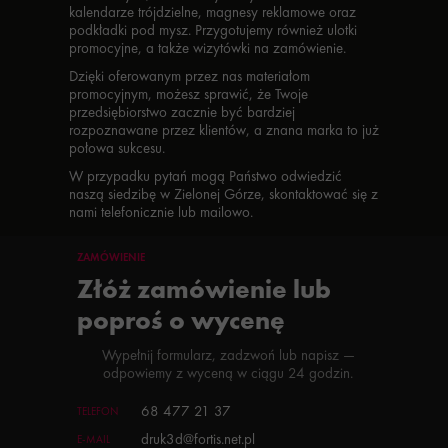
kalendarze trójdzielne, magnesy reklamowe oraz
podkładki pod mysz. Przygotujemy również ulotki
promocyjne, a także wizytówki na zamówienie.
Dzięki oferowanym przez nas materiałom
promocyjnym, możesz sprawić, że Twoje
przedsiębiorstwo zacznie być bardziej
rozpoznawane przez klientów, a znana marka to już
połowa sukcesu.
W przypadku pytań mogą Państwo odwiedzić
naszą siedzibę w Zielonej Górze, skontaktować się z
nami telefonicznie lub mailowo.
ZAMÓWIENIE
Złóż zamówienie lub
poproś o wycenę
Wypełnij formularz, zadzwoń lub napisz —
odpowiemy z wyceną w ciągu 24 godzin.
68 477 21 37
TELEFON
druk3d@fortis.net.pl
E-MAIL