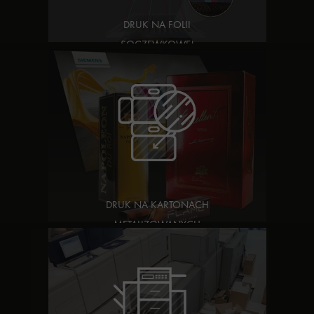
DRUK NA FOLII
SOCZEWKOWEJ
DRUK NA KARTONACH
METALIZOWANYCH