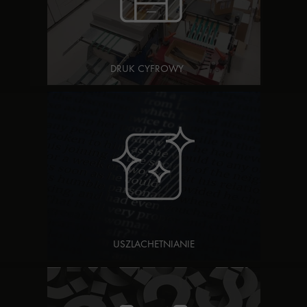
DRUK CYFROWY
USZLACHETNIANIE