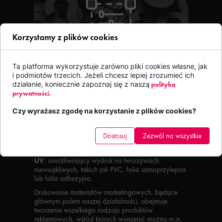
Korzystamy z plików cookies
Ta platforma wykorzystuje zarówno pliki cookies własne, jak
PRODUKTY
i podmiotów trzecich. Jeżeli chcesz lepiej zrozumieć ich
NIESTANDARDOWE
działanie, koniecznie zapoznaj się z naszą
polityką
prywatności.
Czy wyrażasz zgodę na korzystanie z plików cookies?
Priorytetem dla naszej drukarni jest kompleksowa
obsługa klientów. Cały czas rozwijamy naszą ofertę,
dodając do niej kolejne produkty wykonane przy
Dostosuj
Zezwól na wszystkie
pomocy różnorodnych metod druku. Znajdziesz w
niej zarówno
druk offsetowy
,
cyfrowy
jak i
druk
UV
, umożliwiający wydruk na tworzywach
niewsiąkliwych, takich jak PVC, folia samoprzylepna
lub folia adhezyjna.
Drukowanie materiałów marketingowych, będące
głównym polem naszej działalności, obejmuje
tworzenie wszelkiego rodzaju produktów
reklamowych, wśród których wymienić można m.in.